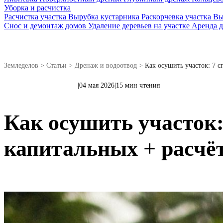
Уборка и расчистка
Расчистка участка
Вырубка кустарника
Раскорчевка участка
Вы
Снос и демонтаж домов
Удаление деревьев на участке
Аренда 
Земледелов
>
Статьи
>
Дренаж и водоотвод
>
Как осушить участок: 7 
|
04 мая 2026
|
15 мин чтения
Дренаж и водоотвод
Как осушить участок:
капитальных + расчё