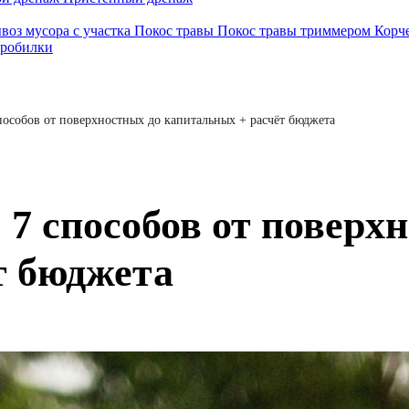
воз мусора с участка
Покос травы
Покос травы триммером
Корч
дробилки
способов от поверхностных до капитальных + расчёт бюджета
 7 способов от поверх
т бюджета