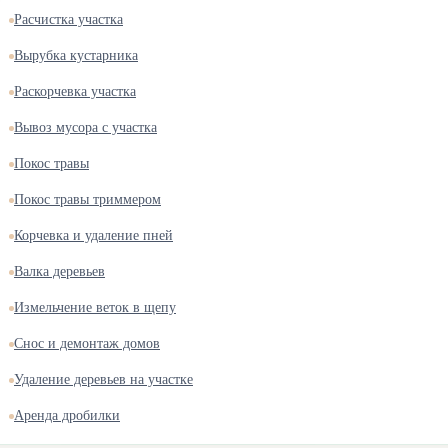
Расчистка участка
Вырубка кустарника
Раскорчевка участка
Вывоз мусора с участка
Покос травы
Покос травы триммером
Корчевка и удаление пней
Валка деревьев
Измельчение веток в щепу
Снос и демонтаж домов
Удаление деревьев на участке
Аренда дробилки