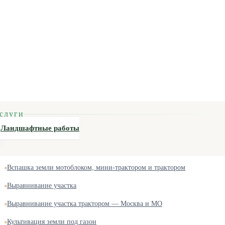
слуги
Ландшафтные работы
Вспашка земли мотоблоком, мини-трактором и трактором
Выравнивание участка
Выравнивание участка трактором — Москва и МО
Культивация земли под газон