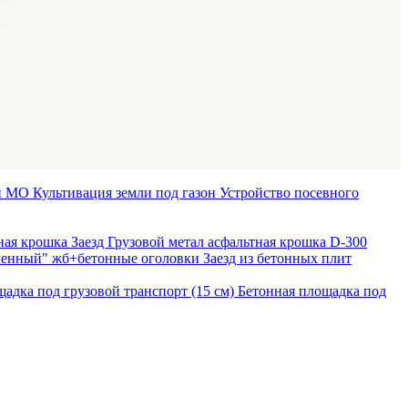
 и МО
Культивация земли под газон
Устройство посевного
тная крошка
Заезд Грузовой метал асфальтная крошка D-300
иленный" жб+бетонные оголовки
Заезд из бетонных плит
адка под грузовой транспорт (15 см)
Бетонная площадка под