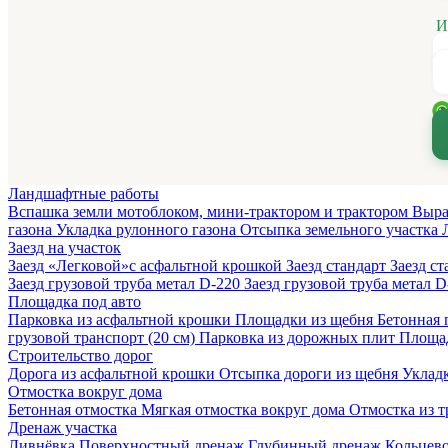
И
Ландшафтные работы
Вспашка земли мотоблоком, мини-трактором и трактором
Выра
газона
Укладка рулонного газона
Отсыпка земельного участка
Заезд на участок
Заезд «Легковой»с асфальтной крошкой
Заезд стандарт
Заезд с
Заезд грузовой труба метал D-220
Заезд грузовой труба метал 
Площадка под авто
Парковка из асфальтной крошки
Площадки из щебня
Бетонная 
грузовой транспорт (20 см)
Парковка из дорожных плит
Площад
Строительство дорог
Дорога из асфальтной крошки
Отсыпка дороги из щебня
Укладк
Отмостка вокруг дома
Бетонная отмостка
Мягкая отмостка вокруг дома
Отмостка из 
Дренаж участка
Ливнёвка
Поверхностный дренаж
Глубинный дренаж
Кольцев