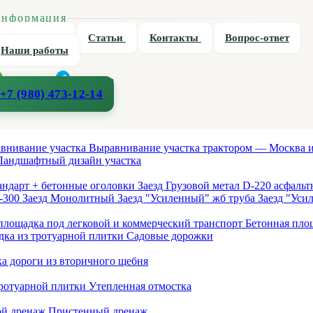
нформация
О компании
Статьи
Контакты
Вопрос-ответ
Наши работы
WhatsApp
Telegram
+7 (980) 473-12-14
внивание участка
Выравнивание участка трактором — Москва
Ландшафтный дизайн участка
тандарт + бетонные оголовки
Заезд Грузовой метал D-220 асфаль
D-300
Заезд Монолитный
Заезд "Усиленный" жб труба
Заезд "Ус
площадка под легковой и коммерческий транспорт
Бетонная площ
ка из тротуарной плитки
Садовые дорожки
а дороги из вторичного щебня
тротуарной плитки
Утепленная отмостка
ой дренаж
Пристенный дренаж