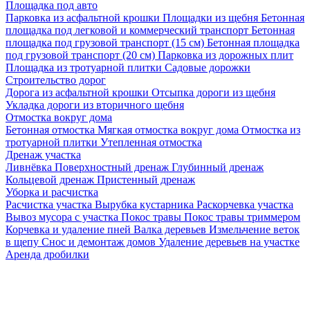
Площадка под авто
Парковка из асфальтной крошки
Площадки из щебня
Бетонная
площадка под легковой и коммерческий транспорт
Бетонная
площадка под грузовой транспорт (15 см)
Бетонная площадка
под грузовой транспорт (20 см)
Парковка из дорожных плит
Площадка из тротуарной плитки
Садовые дорожки
Строительство дорог
Дорога из асфальтной крошки
Отсыпка дороги из щебня
Укладка дороги из вторичного щебня
Отмостка вокруг дома
Бетонная отмостка
Мягкая отмостка вокруг дома
Отмостка из
тротуарной плитки
Утепленная отмостка
Дренаж участка
Ливнёвка
Поверхностный дренаж
Глубинный дренаж
Кольцевой дренаж
Пристенный дренаж
Уборка и расчистка
Расчистка участка
Вырубка кустарника
Раскорчевка участка
Вывоз мусора с участка
Покос травы
Покос травы триммером
Корчевка и удаление пней
Валка деревьев
Измельчение веток
в щепу
Снос и демонтаж домов
Удаление деревьев на участке
Аренда дробилки