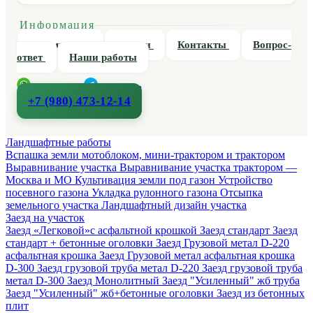
Информация
О компании
Статьи
Контакты
Вопрос-
ответ
Наши работы
WhatsApp
Telegram
+7 (980) 473-12-14
Ландшафтные работы
Вспашка земли мотоблоком, мини-трактором и трактором
Выравнивание участка
Выравнивание участка трактором —
Москва и МО
Культивация земли под газон
Устройство
посевного газона
Укладка рулонного газона
Отсыпка
земельного участка
Ландшафтный дизайн участка
Заезд на участок
Заезд «Легковой»с асфальтной крошкой
Заезд стандарт
Заезд
стандарт + бетонные оголовки
Заезд Грузовой метал D-220
асфальтная крошка
Заезд Грузовой метал асфальтная крошка
D-300
Заезд грузовой труба метал D-220
Заезд грузовой труба
метал D-300
Заезд Монолитный
Заезд "Усиленный" жб труба
Заезд "Усиленный" жб+бетонные оголовки
Заезд из бетонных
плит