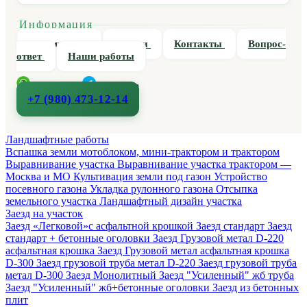
Информация
О компании
Статьи
Контакты
Вопрос-
ответ
Наши работы
WhatsApp
Telegram
+7 (980) 473-12-14
Ландшафтные работы
Вспашка земли мотоблоком, мини-трактором и трактором
Выравнивание участка
Выравнивание участка трактором —
Москва и МО
Культивация земли под газон
Устройство
посевного газона
Укладка рулонного газона
Отсыпка
земельного участка
Ландшафтный дизайн участка
Заезд на участок
Заезд «Легковой»с асфальтной крошкой
Заезд стандарт
Заезд
стандарт + бетонные оголовки
Заезд Грузовой метал D-220
асфальтная крошка
Заезд Грузовой метал асфальтная крошка
D-300
Заезд грузовой труба метал D-220
Заезд грузовой труба
метал D-300
Заезд Монолитный
Заезд "Усиленный" жб труба
Заезд "Усиленный" жб+бетонные оголовки
Заезд из бетонных
плит