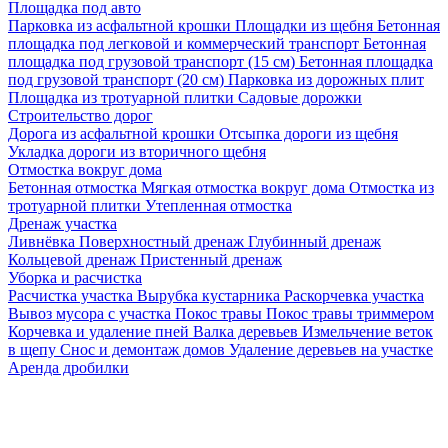
Площадка под авто
Парковка из асфальтной крошки
Площадки из щебня
Бетонная
площадка под легковой и коммерческий транспорт
Бетонная
площадка под грузовой транспорт (15 см)
Бетонная площадка
под грузовой транспорт (20 см)
Парковка из дорожных плит
Площадка из тротуарной плитки
Садовые дорожки
Строительство дорог
Дорога из асфальтной крошки
Отсыпка дороги из щебня
Укладка дороги из вторичного щебня
Отмостка вокруг дома
Бетонная отмостка
Мягкая отмостка вокруг дома
Отмостка из
тротуарной плитки
Утепленная отмостка
Дренаж участка
Ливнёвка
Поверхностный дренаж
Глубинный дренаж
Кольцевой дренаж
Пристенный дренаж
Уборка и расчистка
Расчистка участка
Вырубка кустарника
Раскорчевка участка
Вывоз мусора с участка
Покос травы
Покос травы триммером
Корчевка и удаление пней
Валка деревьев
Измельчение веток
в щепу
Снос и демонтаж домов
Удаление деревьев на участке
Аренда дробилки