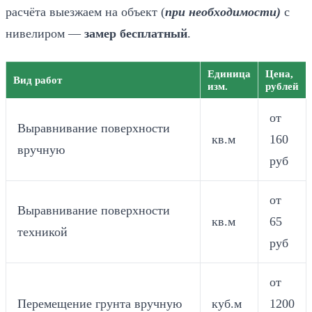
расчёта выезжаем на объект (
при необходимости)
с
нивелиром —
замер бесплатный
.
Единица
Цена,
Вид работ
изм.
рублей
от
Выравнивание поверхности
кв.м
160
вручную
руб
от
Выравнивание поверхности
кв.м
65
техникой
руб
от
Перемещение грунта вручную
куб.м
1200