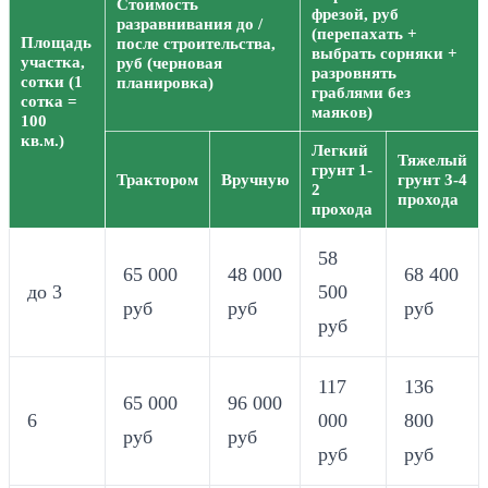
Стоимость
фрезой, руб
разравнивания до /
(перепахать +
Площадь
после строительства,
выбрать сорняки +
участка,
руб (черновая
разровнять
сотки (1
планировка)
граблями без
сотка =
маяков)
100
кв.м.)
Легкий
Тяжелый
грунт 1-
Трактором
Вручную
грунт 3-4
2
прохода
прохода
58
65 000
48 000
68 400
до 3
500
руб
руб
руб
руб
117
136
65 000
96 000
6
000
800
руб
руб
руб
руб