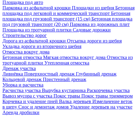
Площадка под авто
Парковка из асфальтной крошки
Площадки из щебня
Бетонная
площадка под легковой и коммерческий транспорт
Бетонная
площадка под грузовой транспорт (15 см)
Бетонная площадка
под грузовой транспорт (20 см)
Парковка из дорожных плит
Площадка из тротуарной плитки
Садовые дорожки
Строительство дорог
Дорога из асфальтной крошки
Отсыпка дороги из щебня
Укладка дороги из вторичного щебня
Отмостка вокруг дома
Бетонная отмостка
Мягкая отмостка вокруг дома
Отмостка из
тротуарной плитки
Утепленная отмостка
Дренаж участка
Ливнёвка
Поверхностный дренаж
Глубинный дренаж
Кольцевой дренаж
Пристенный дренаж
Уборка и расчистка
Расчистка участка
Вырубка кустарника
Раскорчевка участка
Вывоз мусора с участка
Покос травы
Покос травы триммером
Корчевка и удаление пней
Валка деревьев
Измельчение веток
в щепу
Снос и демонтаж домов
Удаление деревьев на участке
Аренда дробилки