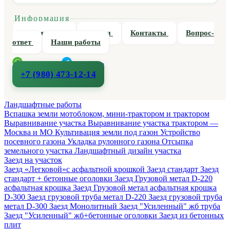
Информация
О компании
Статьи
Контакты
Вопрос-
ответ
Наши работы
WhatsApp
Telegram
+7 (980) 473-12-14
Ландшафтные работы
Вспашка земли мотоблоком, мини-трактором и трактором
Выравнивание участка
Выравнивание участка трактором —
Москва и МО
Культивация земли под газон
Устройство
посевного газона
Укладка рулонного газона
Отсыпка
земельного участка
Ландшафтный дизайн участка
Заезд на участок
Заезд «Легковой»с асфальтной крошкой
Заезд стандарт
Заезд
стандарт + бетонные оголовки
Заезд Грузовой метал D-220
асфальтная крошка
Заезд Грузовой метал асфальтная крошка
D-300
Заезд грузовой труба метал D-220
Заезд грузовой труба
метал D-300
Заезд Монолитный
Заезд "Усиленный" жб труба
Заезд "Усиленный" жб+бетонные оголовки
Заезд из бетонных
плит