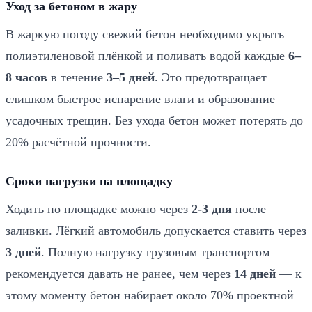
Уход за бетоном в жару
Отсыпка щебнем фракции 20–40 (6 см)
4
Поверх песчаной подушки укладываем гранитный
В жаркую погоду свежий бетон необходимо укрыть
щебень фракции
20–40 мм
слоем
6 см
. Щебень
полиэтиленовой плёнкой и поливать водой каждые
6–
уплотняем виброплитой до состояния, при котором
8 часов
в течение
3–5 дней
. Это предотвращает
камни не проворачиваются под ногой. Этот слой
обеспечивает жёсткость основания и дополнительный
слишком быстрое испарение влаги и образование
отвод воды.
усадочных трещин. Без ухода бетон может потерять до
20% расчётной прочности.
Установка опалубки (доска 15×25 см)
5
Монтируем опалубку из обрезной доски сечением
Сроки нагрузки на площадку
15×25 см
— высота доски соответствует толщине
бетонной плиты. Опалубку фиксируем кольями и
Ходить по площадке можно через
2-3 дня
после
упорами через каждый метр. Выставляем уклон
1–2
см на метр
для отвода дождевой воды.
заливки. Лёгкий автомобиль допускается ставить через
3 дней
. Полную нагрузку грузовым транспортом
Вязка арматурного каркаса Ø10 мм
6
рекомендуется давать не ранее, чем через
14 дней
— к
Укладываем арматуру
Ø10 мм (AIII)
в один слой с
этому моменту бетон набирает около 70% проектной
шагом
20×20 см
. Каркас приподнимаем на