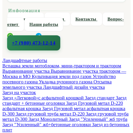
Информация
О компании
Статьи
Контакты
Вопрос-
ответ
Наши работы
WhatsApp
Telegram
+7 (980) 473-12-14
Ландшафтные работы
Вспашка земли мотоблоком, мини-трактором и трактором
Выравнивание участка
Выравнивание участка трактором —
Москва и МО
Культивация земли под газон
Устройство
посевного газона
Укладка рулонного газона
Отсыпка
земельного участка
Ландшафтный дизайн участка
Заезд на участок
Заезд «Легковой»с асфальтной крошкой
Заезд стандарт
Заезд
стандарт + бетонные оголовки
Заезд Грузовой метал D-220
асфальтная крошка
Заезд Грузовой метал асфальтная крошка
D-300
Заезд грузовой труба метал D-220
Заезд грузовой труба
метал D-300
Заезд Монолитный
Заезд "Усиленный" жб труба
Заезд "Усиленный" жб+бетонные оголовки
Заезд из бетонных
плит