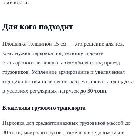
фиксаторах на высоту
5 см от нижнего края
— это
прочности.
обеспечивает защитный слой бетона и правильную
работу армирования. Стержни связываем вязальной
проволокой в каждом пересечении.
Для кого подходит
Заливка бетона М-350 (15 см)
7
Площадка толщиной 15 см — это решение для тех,
Заливаем товарный бетон марки
М-350 (В25)
из
автобетоносмесителя. Смесь равномерно
кому нужна парковка под технику тяжелее
распределяем по всей площади, уплотняем глубинным
стандартного легкового автомобиля и под проезд
вибратором для удаления воздушных пузырей ( по
грузовиков. Усиленное армирование и увеличенная
договоренности). Поверхность выравниваем
виброрейкой и заглаживаем. Бетон М-350 обладает
толщина бетона позволяют эксплуатировать площадку
повышенной прочностью и морозостойкостью —
в условиях регулярных нагрузок до
30 тонн
.
оптимальный выбор для грузовых нагрузок.
Владельцы грузового транспорта
Приёмка работ
8
После окончания работ составляем акт приёмки и
Парковка для среднетоннажных грузовиков массой до
передаём гарантийный талон с договором . Полную
проектную прочность бетон набирает через
28 дней
.
30 тонн, микроавтобусов , тяжёлых внедорожников .