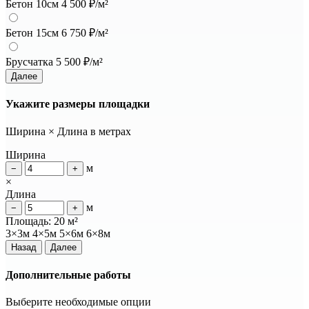
Бетон 10см
4 500 ₽/м²
Бетон 15см
6 750 ₽/м²
Брусчатка
5 500 ₽/м²
Далее
Укажите размеры площадки
Ширина × Длина в метрах
Ширина
м
−
+
×
Длина
м
−
+
Площадь:
20
м²
3×3м
4×5м
5×6м
6×8м
Назад
Далее
Дополнительные работы
Выберите необходимые опции