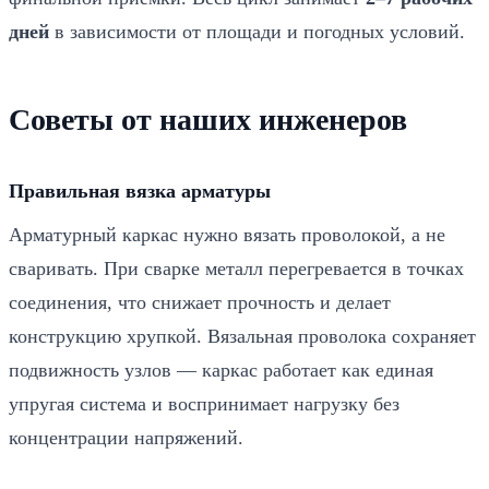
необходимо для размещения всех слоёв основания.
дней
в зависимости от площади и погодных условий.
Дно котлована выравниваем и уплотняем
виброплитой.
Советы от наших инженеров
Укладка геотекстиля 200 г/м²
2
На дно котлована укладываем геотекстиль плотностью
200 г/м²
с нахлёстом полотен не менее 15 см.
Правильная вязка арматуры
Материал разделяет грунт и песчаную подушку,
предотвращает заиливание и продлевает срок службы
Арматурный каркас нужно вязать проволокой, а не
основания. Края геотекстиля выводим на стенки
сваривать. При сварке металл перегревается в точках
котлована.
соединения, что снижает прочность и делает
Устройство песчаной подушки 15 см
3
конструкцию хрупкой. Вязальная проволока сохраняет
Отсыпаем карьерный песок слоями по
10–15 см
с
подвижность узлов — каркас работает как единая
послойным уплотнением виброплитой. Итоговая
упругая система и воспринимает нагрузку без
толщина подушки —
15 см
. Песок выполняет роль
дренажа и равномерно распределяет нагрузку на
концентрации напряжений.
грунт.