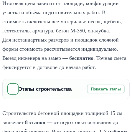
Итоговая цена зависит от площади, конфигурации
участка и объёма подготовительных работ. В
стоимость включены все материалы: песок, щебень,
геотекстиль, арматура, бетон М-350, опалубка.
Для нестандартных размеров и площадок сложной
формы стоимость рассчитывается индивидуально.
Выезд инженера на замер —
бесплатно
. Точная смета
фиксируется в договоре до начала работ.
Этапы строительства
Разметка площадки и снятие грунта
1
Строительство бетонной площадки толщиной 15 см
Выносим границы будущей площадки по проекту,
устанавливаем колышки и натягиваем шнур. Снимаем
включает
8 этапов
— от подготовки основания до
плодородный слой грунта на глубину
25–30 см
— это
финальной приёмки. Весь цикл занимает
2–7 рабочих