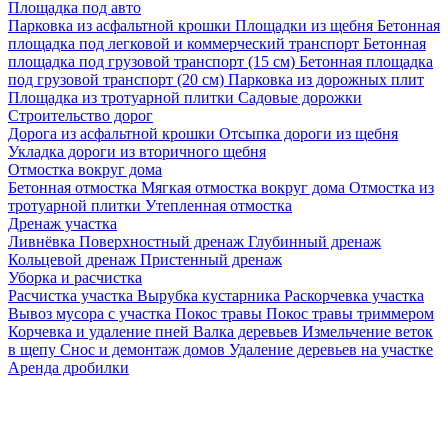
Площадка под авто
Парковка из асфальтной крошки
Площадки из щебня
Бетонная
площадка под легковой и коммерческий транспорт
Бетонная
площадка под грузовой транспорт (15 см)
Бетонная площадка
под грузовой транспорт (20 см)
Парковка из дорожных плит
Площадка из тротуарной плитки
Садовые дорожки
Строительство дорог
Дорога из асфальтной крошки
Отсыпка дороги из щебня
Укладка дороги из вторичного щебня
Отмостка вокруг дома
Бетонная отмостка
Мягкая отмостка вокруг дома
Отмостка из
тротуарной плитки
Утепленная отмостка
Дренаж участка
Ливнёвка
Поверхностный дренаж
Глубинный дренаж
Кольцевой дренаж
Пристенный дренаж
Уборка и расчистка
Расчистка участка
Вырубка кустарника
Раскорчевка участка
Вывоз мусора с участка
Покос травы
Покос травы триммером
Корчевка и удаление пней
Валка деревьев
Измельчение веток
в щепу
Снос и демонтаж домов
Удаление деревьев на участке
Аренда дробилки