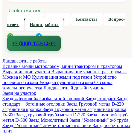
Информация
О компании
Статьи
Контакты
Вопрос-
ответ
Наши работы
WhatsApp
Telegram
+7 (980) 473-12-14
Ландшафтные работы
Вспашка земли мотоблоком, мини-трактором и трактором
Выравнивание участка
Выравнивание участка трактором —
Москва и МО
Культивация земли под газон
Устройство
посевного газона
Укладка рулонного газона
Отсыпка
земельного участка
Ландшафтный дизайн участка
Заезд на участок
Заезд «Легковой»с асфальтной крошкой
Заезд стандарт
Заезд
стандарт + бетонные оголовки
Заезд Грузовой метал D-220
асфальтная крошка
Заезд Грузовой метал асфальтная крошка
D-300
Заезд грузовой труба метал D-220
Заезд грузовой труба
метал D-300
Заезд Монолитный
Заезд "Усиленный" жб труба
Заезд "Усиленный" жб+бетонные оголовки
Заезд из бетонных
плит