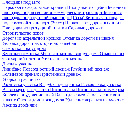
Площадка под авто
Парковка из асфальтной крошки
Площадки из щебня
Бетонная
площадка под легковой и коммерческий транспорт
Бетонная
площадка под грузовой транспорт (15 см)
Бетонная площадка
под грузовой транспорт (20 см)
Парковка из дорожных плит
Площадка из тротуарной плитки
Садовые дорожки
Строительство дорог
Дорога из асфальтной крошки
Отсыпка дороги из щебня
Укладка дороги из вторичного щебня
Отмостка вокруг дома
Бетонная отмостка
Мягкая отмостка вокруг дома
Отмостка из
тротуарной плитки
Утепленная отмостка
Дренаж участка
Ливнёвка
Поверхностный дренаж
Глубинный дренаж
Кольцевой дренаж
Пристенный дренаж
Уборка и расчистка
Расчистка участка
Вырубка кустарника
Раскорчевка участка
Вывоз мусора с участка
Покос травы
Покос травы триммером
Корчевка и удаление пней
Валка деревьев
Измельчение веток
в щепу
Снос и демонтаж домов
Удаление деревьев на участке
Аренда дробилки