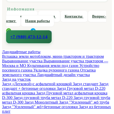
Информация
О компании
Статьи
Контакты
Вопрос-
ответ
Наши работы
WhatsApp
Telegram
+7 (980) 473-12-14
Ландшафтные работы
Вспашка земли мотоблоком, мини-трактором и трактором
Выравнивание участка
Выравнивание участка трактором —
Москва и МО
Культивация земли под газон
Устройство
посевного газона
Укладка рулонного газона
Отсыпка
земельного участка
Ландшафтный дизайн участка
Заезд на участок
Заезд «Легковой»с асфальтной крошкой
Заезд стандарт
Заезд
стандарт + бетонные оголовки
Заезд Грузовой метал D-220
асфальтная крошка
Заезд Грузовой метал асфальтная крошка
D-300
Заезд грузовой труба метал D-220
Заезд грузовой труба
метал D-300
Заезд Монолитный
Заезд "Усиленный" жб труба
Заезд "Усиленный" жб+бетонные оголовки
Заезд из бетонных
плит