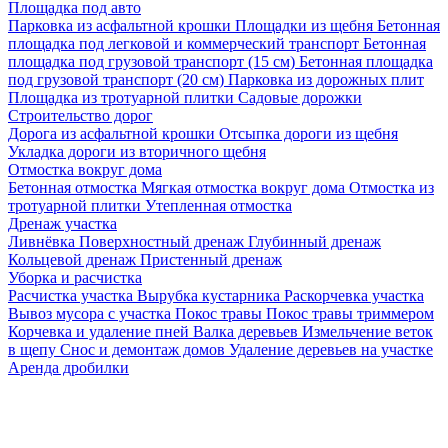
Площадка под авто
Парковка из асфальтной крошки
Площадки из щебня
Бетонная
площадка под легковой и коммерческий транспорт
Бетонная
площадка под грузовой транспорт (15 см)
Бетонная площадка
под грузовой транспорт (20 см)
Парковка из дорожных плит
Площадка из тротуарной плитки
Садовые дорожки
Строительство дорог
Дорога из асфальтной крошки
Отсыпка дороги из щебня
Укладка дороги из вторичного щебня
Отмостка вокруг дома
Бетонная отмостка
Мягкая отмостка вокруг дома
Отмостка из
тротуарной плитки
Утепленная отмостка
Дренаж участка
Ливнёвка
Поверхностный дренаж
Глубинный дренаж
Кольцевой дренаж
Пристенный дренаж
Уборка и расчистка
Расчистка участка
Вырубка кустарника
Раскорчевка участка
Вывоз мусора с участка
Покос травы
Покос травы триммером
Корчевка и удаление пней
Валка деревьев
Измельчение веток
в щепу
Снос и демонтаж домов
Удаление деревьев на участке
Аренда дробилки