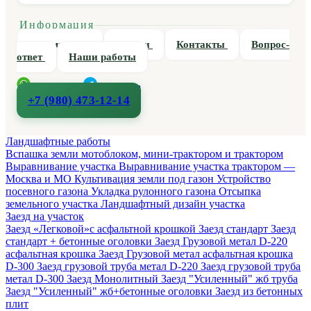
Информация
О компании
Статьи
Контакты
Вопрос-
ответ
Наши работы
WhatsApp
Telegram
+7 (980) 473-12-14
Ландшафтные работы
Вспашка земли мотоблоком, мини-трактором и трактором
Выравнивание участка
Выравнивание участка трактором —
Москва и МО
Культивация земли под газон
Устройство
посевного газона
Укладка рулонного газона
Отсыпка
земельного участка
Ландшафтный дизайн участка
Заезд на участок
Заезд «Легковой»с асфальтной крошкой
Заезд стандарт
Заезд
стандарт + бетонные оголовки
Заезд Грузовой метал D-220
асфальтная крошка
Заезд Грузовой метал асфальтная крошка
D-300
Заезд грузовой труба метал D-220
Заезд грузовой труба
метал D-300
Заезд Монолитный
Заезд "Усиленный" жб труба
Заезд "Усиленный" жб+бетонные оголовки
Заезд из бетонных
плит