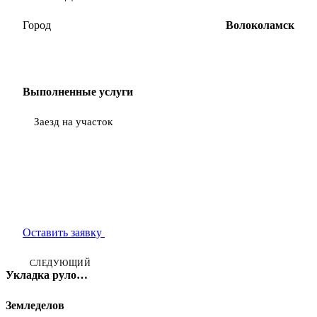
Город
Волоколамск
Выполненные услуги
Заезд на участок
Нужен такой проект?
Оставьте заявку и получите бесплатный расчёт стоимости
Оставить заявку
Позвонить
СЛЕДУЮЩИЙ
Укладка рулонного газона в Чехове, 8 соток
Земледелов