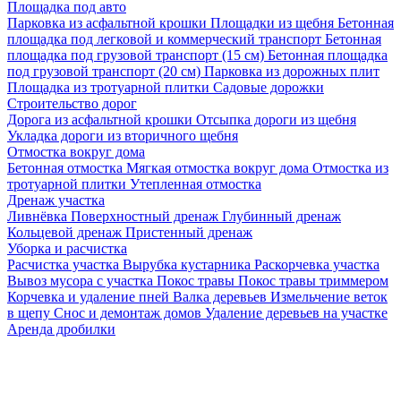
Площадка под авто
Парковка из асфальтной крошки
Площадки из щебня
Бетонная
площадка под легковой и коммерческий транспорт
Бетонная
площадка под грузовой транспорт (15 см)
Бетонная площадка
под грузовой транспорт (20 см)
Парковка из дорожных плит
Площадка из тротуарной плитки
Садовые дорожки
Строительство дорог
Дорога из асфальтной крошки
Отсыпка дороги из щебня
Укладка дороги из вторичного щебня
Отмостка вокруг дома
Бетонная отмостка
Мягкая отмостка вокруг дома
Отмостка из
тротуарной плитки
Утепленная отмостка
Дренаж участка
Ливнёвка
Поверхностный дренаж
Глубинный дренаж
Кольцевой дренаж
Пристенный дренаж
Уборка и расчистка
Расчистка участка
Вырубка кустарника
Раскорчевка участка
Вывоз мусора с участка
Покос травы
Покос травы триммером
Корчевка и удаление пней
Валка деревьев
Измельчение веток
в щепу
Снос и демонтаж домов
Удаление деревьев на участке
Аренда дробилки