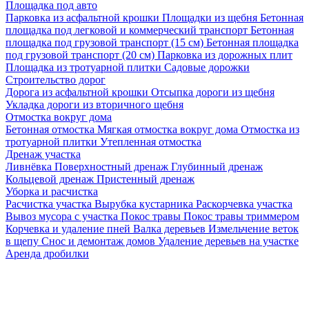
Площадка под авто
Парковка из асфальтной крошки
Площадки из щебня
Бетонная
площадка под легковой и коммерческий транспорт
Бетонная
площадка под грузовой транспорт (15 см)
Бетонная площадка
под грузовой транспорт (20 см)
Парковка из дорожных плит
Площадка из тротуарной плитки
Садовые дорожки
Строительство дорог
Дорога из асфальтной крошки
Отсыпка дороги из щебня
Укладка дороги из вторичного щебня
Отмостка вокруг дома
Бетонная отмостка
Мягкая отмостка вокруг дома
Отмостка из
тротуарной плитки
Утепленная отмостка
Дренаж участка
Ливнёвка
Поверхностный дренаж
Глубинный дренаж
Кольцевой дренаж
Пристенный дренаж
Уборка и расчистка
Расчистка участка
Вырубка кустарника
Раскорчевка участка
Вывоз мусора с участка
Покос травы
Покос травы триммером
Корчевка и удаление пней
Валка деревьев
Измельчение веток
в щепу
Снос и демонтаж домов
Удаление деревьев на участке
Аренда дробилки