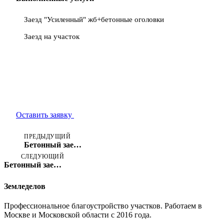
Заезд "Усиленный" жб+бетонные оголовки
Заезд на участок
Нужен такой проект?
Оставьте заявку и получите бесплатный расчёт стоимости
Оставить заявку
Позвонить
ПРЕДЫДУЩИЙ
Бетонный заезд и площадка из щебня в Новопетровском (Истринский район)
СЛЕДУЮЩИЙ
Бетонный заезд на участок 7×3 м в Останкино-2, Дмитровский район
Земледелов
Профессиональное благоустройство участков. Работаем в
Москве и Московской области с 2016 года.