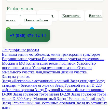
Информация
О компании
Статьи
Контакты
Вопрос-
ответ
Наши работы
WhatsApp
Telegram
+7 (980) 473-12-14
Ландшафтные работы
Вспашка земли мотоблоком, мини-трактором и трактором
Выравнивание участка
Выравнивание участка трактором —
Москва и МО
Культивация земли под газон
Устройство
посевного газона
Укладка рулонного газона
Отсыпка
земельного участка
Ландшафтный дизайн участка
Заезд на участок
Заезд «Легковой»с асфальтной крошкой
Заезд стандарт
Заезд
стандарт + бетонные оголовки
Заезд Грузовой метал D-220
асфальтная крошка
Заезд Грузовой метал асфальтная крошка
D-300
Заезд грузовой труба метал D-220
Заезд грузовой труба
метал D-300
Заезд Монолитный
Заезд "Усиленный" жб труба
Заезд "Усиленный" жб+бетонные оголовки
Заезд из бетонных
плит