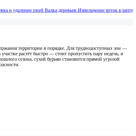
евка и удаление пней
Валка деревьев
Измельчение веток в щепу
держания территории в порядке. Для труднодоступных зон —
 участке растёт быстро — стоит пропустить пару недель, и
рошлого сезона, сухой бурьян становится прямой угрозой
пасности.