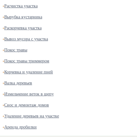
Расчистка участка
Вырубка кустарника
Раскорчевка участка
Вывоз мусора с участка
Покос травы
Покос травы триммером
Корчевка и удаление пней
Валка деревьев
Измельчение веток в щепу
Снос и демонтаж домов
Удаление деревьев на участке
Аренда дробилки