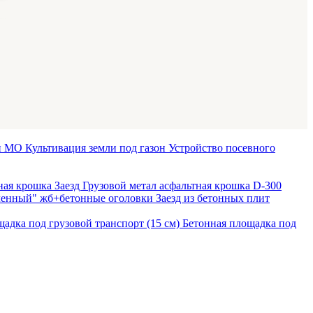
 и МО
Культивация земли под газон
Устройство посевного
тная крошка
Заезд Грузовой метал асфальтная крошка D-300
иленный" жб+бетонные оголовки
Заезд из бетонных плит
адка под грузовой транспорт (15 см)
Бетонная площадка под