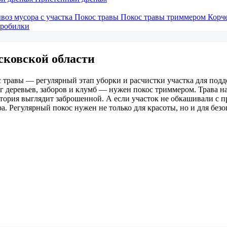
воз мусора с участка
Покос травы
Покос травы триммером
Корч
дробилки
сковской области
 травы — регулярный этап уборки и расчистки участка для под
г деревьев, заборов и клумб — нужен покос триммером. Трава на
тория выглядит заброшенной. А если участок не обкашивали с п
а. Регулярный покос нужен не только для красоты, но и для безо