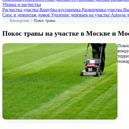
Уборка и расчистка
Расчистка участка
Вырубка кустарника
Раскорчевка участка
Вы
Снос и демонтаж домов
Удаление деревьев на участке
Аренда 
Земледелов
>
Покос травы
Покос травы на участке в Москве и Мо
Покос
вокру
терри
пожар