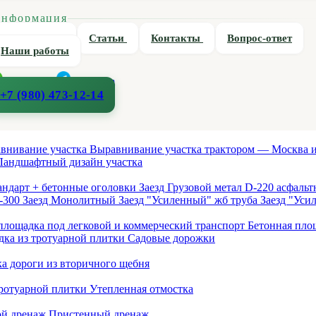
нформация
О компании
Статьи
Контакты
Вопрос-ответ
Наши работы
WhatsApp
Telegram
+7 (980) 473-12-14
внивание участка
Выравнивание участка трактором — Москва
Ландшафтный дизайн участка
тандарт + бетонные оголовки
Заезд Грузовой метал D-220 асфаль
D-300
Заезд Монолитный
Заезд "Усиленный" жб труба
Заезд "Ус
площадка под легковой и коммерческий транспорт
Бетонная площ
ка из тротуарной плитки
Садовые дорожки
а дороги из вторичного щебня
тротуарной плитки
Утепленная отмостка
ой дренаж
Пристенный дренаж