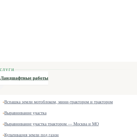
слуги
Ландшафтные работы
Вспашка земли мотоблоком, мини-трактором и трактором
Выравнивание участка
Выравнивание участка трактором — Москва и МО
Культивация земли под газон